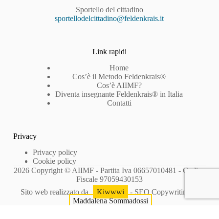
Sportello del cittadino
sportellodelcittadino@feldenkrais.it
Link rapidi
Home
Cos’è il Metodo Feldenkrais®
Cos’è AIIMF?
Diventa insegnante Feldenkrais® in Italia
Contatti
Privacy
Privacy policy
Cookie policy
2026 Copyright © AIIMF - Partita Iva 06657010481 - Codice
Fiscale 97059430153
Sito web realizzato da
Kiwwwi
- SEO Copywriting di
Maddalena Sommadossi
Le tue preferenze relative alla privacy