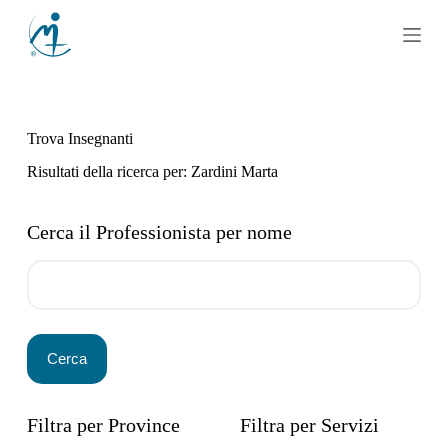
S
a
l
t
a
a
l
Trova Insegnanti
c
o
Risultati della ricerca per: Zardini Marta
n
t
e
Cerca il Professionista per nome
n
u
t
o
Filtra per Province
Filtra per Servizi