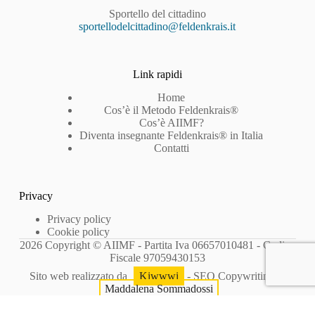
Sportello del cittadino
sportellodelcittadino@feldenkrais.it
Link rapidi
Home
Cos’è il Metodo Feldenkrais®
Cos’è AIIMF?
Diventa insegnante Feldenkrais® in Italia
Contatti
Privacy
Privacy policy
Cookie policy
2026 Copyright © AIIMF - Partita Iva 06657010481 - Codice
Fiscale 97059430153
Sito web realizzato da
Kiwwwi
- SEO Copywriting di
Maddalena Sommadossi
Le tue preferenze relative alla privacy