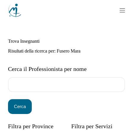
S
a
l
t
a
a
l
Trova Insegnanti
c
o
Risultati della ricerca per: Fusero Mara
n
t
e
Cerca il Professionista per nome
n
u
t
o
Filtra per Province
Filtra per Servizi